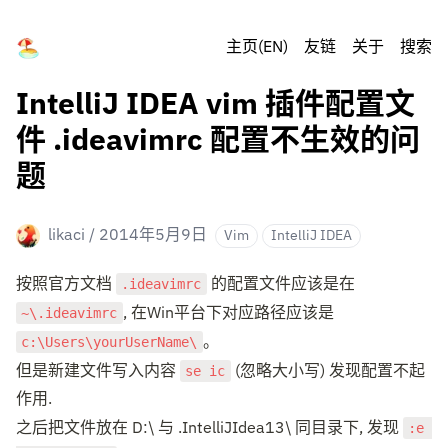
主页(EN)
友链
关于
搜索
IntelliJ IDEA vim 插件配置文
件 .ideavimrc 配置不生效的问
题
likaci
/
2014年5月9日
Vim
IntelliJ IDEA
.ideavimrc
按照官方文档 
 的配置文件应该是在 
~\.ideavimrc
, 在Win平台下对应路径应该是 
c:\Users\yourUserName\
。

se ic
但是新建文件写入内容 
 (忽略大小写) 发现配置不起
作用.

:e 
之后把文件放在 D:\ 与 .IntelliJIdea13\ 同目录下, 发现 