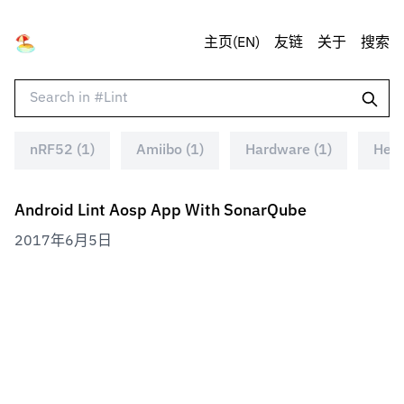
主页(EN)
友链
关于
搜索
nRF52 (1)
Amiibo (1)
Hardware (1)
Heal
Android Lint Aosp App With SonarQube
2017年6月5日