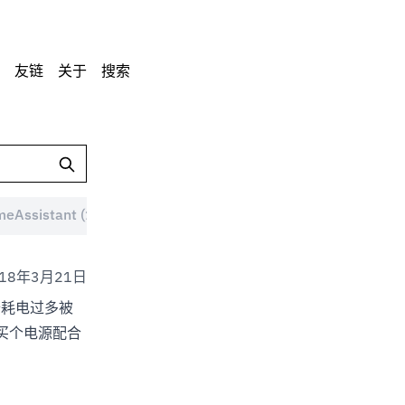
友链
关于
搜索
eAssistant (1)
MacBook (1)
Android (8)
ddm
018年3月21日
设备耗电过多被
再买个电源配合