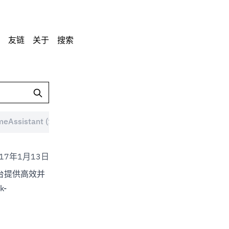
友链
关于
搜索
eAssistant (1)
MacBook (1)
Android (8)
ddm
017年1月13日
不同平台提供高效并
k-