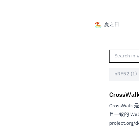
夏之日
nRF52 (1)
CrossWal
CrossWalk
且一致的 Web
project.org/d