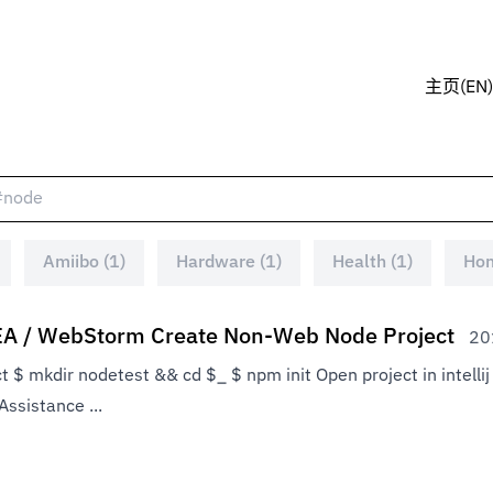
主页(EN)
Amiibo (1)
Hardware (1)
Health (1)
Hom
IDEA / WebStorm Create Non-Web Node Project
2
t $ mkdir nodetest && cd $_ $ npm init Open project in intelli
ssistance ...