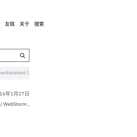
友链
关于
搜索
eAssistant (1)
MacBook (1)
Android (8)
ddm
016年1月27日
j / WebStorm ,