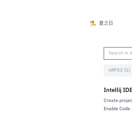
夏之日
nRF52 (1)
Intellij 
Create projec
Enable Code A